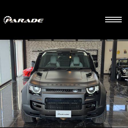
コ
ン
テ
ン
ツ
こちらは群馬県前橋市にあるラグジュアリーカーディーラーの公式サイトです。品質とサービス
にこだわりを持って販売しております。
へ
ス
キ
ッ
プ