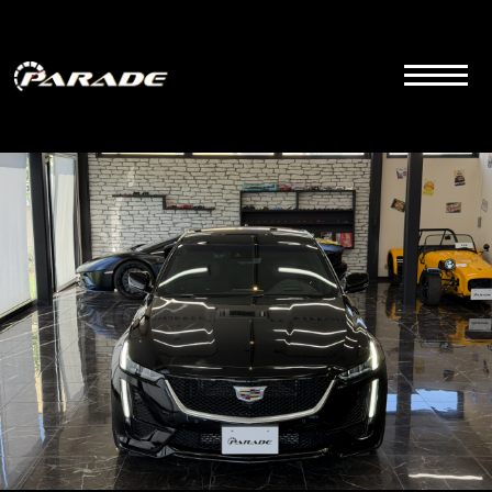
コ
ン
テ
ン
ツ
こちらは群馬県前橋市にあるラグジュアリーカーディーラーの公式サイトです。品質とサービス
にこだわりを持って販売しております。
へ
ス
キ
ッ
プ