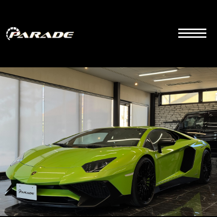
コ
ン
テ
ン
ツ
こちらは群馬県前橋市にあるラグジュアリーカーディーラーの公式サイトです。品質とサービス
にこだわりを持って販売しております。
へ
ス
キ
ッ
プ