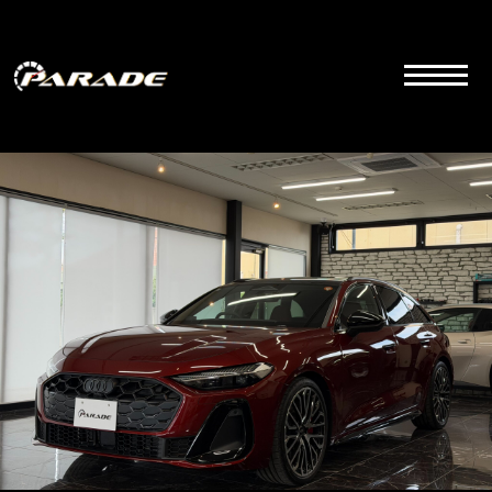
コ
ン
テ
ン
ツ
こちらは群馬県前橋市にあるラグジュアリーカーディーラーの公式サイトです。品質とサービス
にこだわりを持って販売しております。
へ
ス
キ
ッ
プ