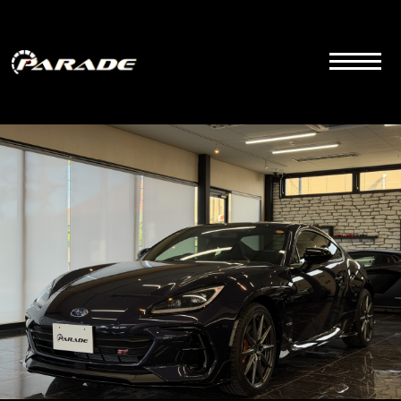
コ
ン
テ
ン
ツ
こちらは群馬県前橋市にあるラグジュアリーカーディーラーの公式サイトです。品質とサービス
にこだわりを持って販売しております。
へ
ス
キ
ッ
プ