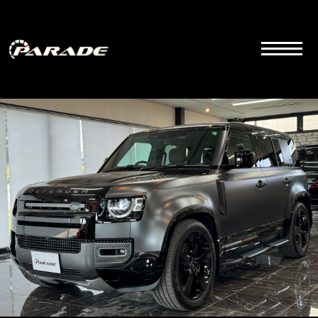
コ
ン
テ
ン
ツ
こちらは群馬県前橋市にあるラグジュアリーカーディーラーの公式サイトです。品質とサービス
にこだわりを持って販売しております。
へ
ス
キ
ッ
プ