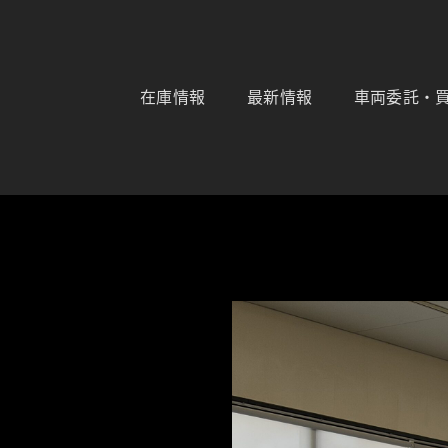
コ
ン
テ
ン
ツ
在庫情報
最新情報
車両委託・
へ
ス
キ
ッ
プ