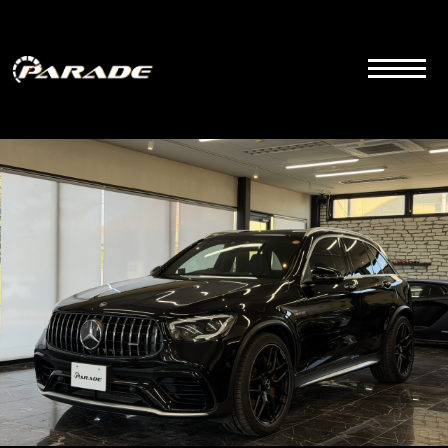
コ
ン
テ
ン
ツ
こちらは群馬県前橋市にあるラグジュアリーカーディーラーの公式サイトです。品質とサービス
にこだわりを持って販売しております。
へ
ス
キ
ッ
プ