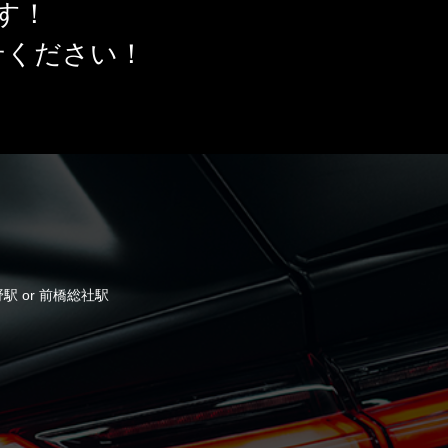
です！
せください！
野駅 or 前橋総社駅