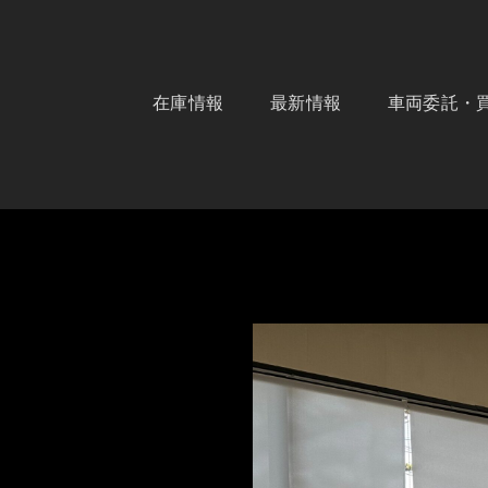
コ
ン
テ
ン
ツ
在庫情報
最新情報
車両委託・
へ
ス
キ
ッ
プ