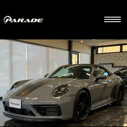
コ
ン
テ
ン
ツ
こちらは群馬県前橋市にあるラグジュアリーカーディーラーの公式サイトです。品質とサービス
にこだわりを持って販売しております。
へ
ス
キ
ッ
プ