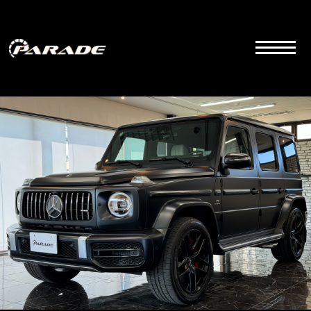
コ
ン
テ
ン
ツ
こちらは群馬県前橋市にあるラグジュアリーカーディーラーの公式サイトです。品質とサービス
にこだわりを持って販売しております。
へ
ス
キ
ッ
プ