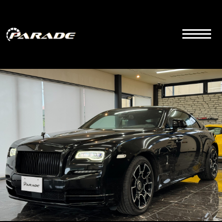
コ
ン
テ
ン
ツ
こちらは群馬県前橋市にあるラグジュアリーカーディーラーの公式サイトです。品質とサービス
にこだわりを持って販売しております。
へ
ス
キ
ッ
プ