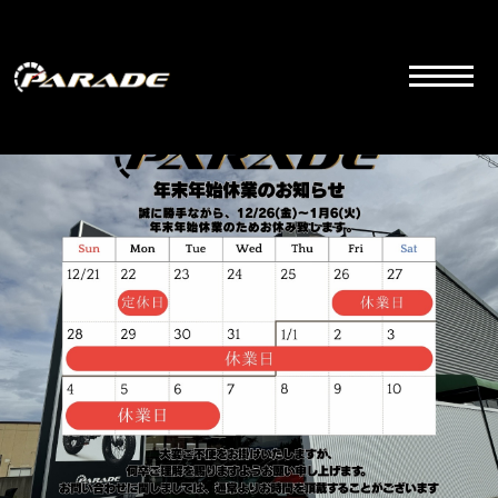
コ
ン
テ
ン
ツ
こちらは群馬県前橋市にあるラグジュアリーカーディーラーの公式サイトです。品質とサービス
にこだわりを持って販売しております。
へ
ス
キ
ッ
プ