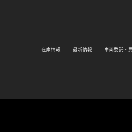
コ
ン
テ
ン
ツ
へ
ス
キ
在庫情報
最新情報
車両委託・
ッ
プ